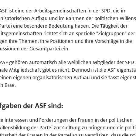
ASF ist eine der Arbeitsgemeinschaften in der SPD, die im
nisatorischen Aufbau und im Rahmen der politischen Willen
Partei eine besondere Bedeutung haben. Die Tätigkeit der
itsgemeinschaften richtet sich an spezielle "Zielgruppen" der
gen ihre Themen, ihre Positionen und ihre Vorschläge in die
ussionen der Gesamtpartei ein.
ASF gehören automatisch alle weiblichen Mitglieder der SPD 
ale Mitgliedschaft gibt es nicht. Dennoch ist die ASF eigenstä
einen eigenen organisatorischen Aufbau und sie fasst eigens
hlüsse.
fgaben der ASF sind:
ie Interessen und Forderungen der Frauen in der politischen
illensbildung der Partei zur Geltung zu bringen und die polit
itarbeit der Frauen in der Partei so zu verstärken, dass die pol