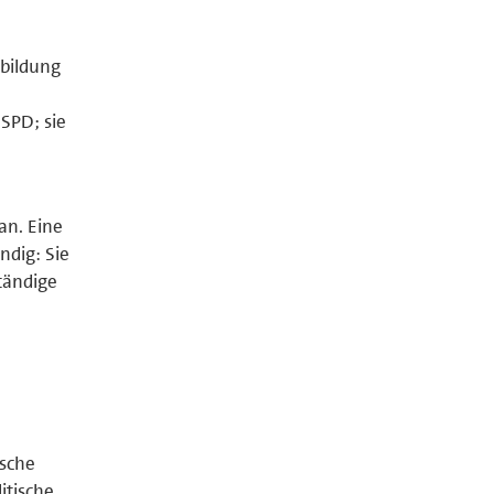
sbildung
 SPD; sie
an. Eine
ndig: Sie
tändige
ische
itische