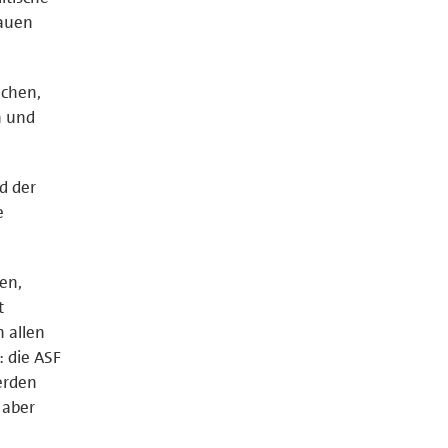
rauen
achen,
n und
d der
e
gen,
t
 allen
: die ASF
erden
 aber