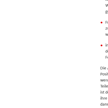
W
g
F
z
w
i
d
F
Die 
Posi
werd
Teil
ist 
ihre
dann