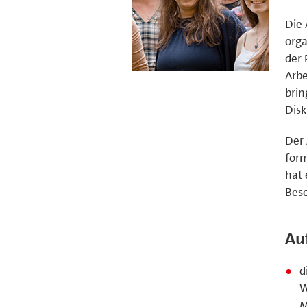
Die 
orga
der 
Arbe
brin
Disk
Der 
form
hat 
Besc
Au
d
W
M