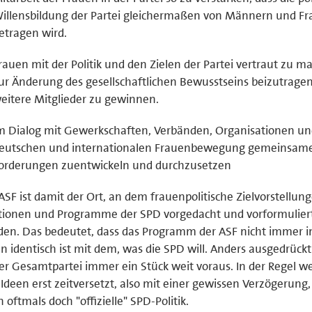
illensbildung der Partei gleichermaßen von Männern und F
etragen wird.
rauen mit der Politik und den Zielen der Partei vertraut zu m
ur Änderung des gesellschaftlichen Bewusstseins beizutrage
eitere Mitglieder zu gewinnen.
m Dialog mit Gewerkschaften, Verbänden, Organisationen un
eutschen und internationalen Frauenbewegung gemeinsam
orderungen zuentwickeln und durchzusetzen
ASF ist damit der Ort, an dem frauenpolitische Zielvorstellun
tionen und Programme der SPD vorgedacht und vorformulier
en. Das bedeutet, dass das Programm der ASF nicht immer in
en identisch ist mit dem, was die SPD will. Anders ausgedrückt
der Gesamtpartei immer ein Stück weit voraus. In der Regel w
 Ideen erst zeitversetzt, also mit einer gewissen Verzögerung,
 oftmals doch "offizielle" SPD-Politik.